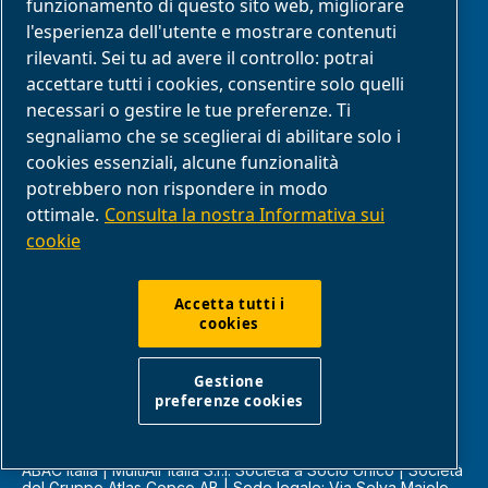
Gestione preferenze cookies
funzionamento di questo sito web, migliorare
l'esperienza dell'utente e mostrare contenuti
Note legali e informativa sulla privacy
rilevanti. Sei tu ad avere il controllo: potrai
accettare tutti i cookies, consentire solo quelli
Modello di organizzazione gestione e controllo
necessari o gestire le tue preferenze. Ti
segnaliamo che se sceglierai di abilitare solo i
Segnalazione di comportamenti inappropriati
cookies essenziali, alcune funzionalità
potrebbero non rispondere in modo
Reclami
ottimale.
Consulta la nostra Informativa sui
cookie
Resi
Accetta tutti i
cookies
FAQ
Gestione
Conformità del prodotto
preferenze cookies
ABAC Italia | MultiAir Italia S.r.l. Società a Socio Unico | Società
del Gruppo Atlas Copco AB | Sede legale: Via Selva Maiolo