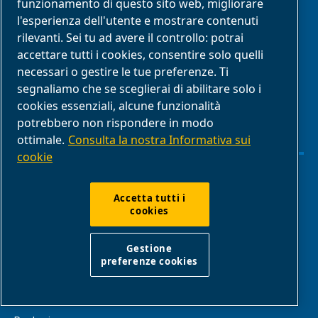
funzionamento di questo sito web, migliorare
Area partner
l'esperienza dell'utente e mostrare contenuti
commerciali
rilevanti. Sei tu ad avere il controllo: potrai
E-Connect 2.0
accettare tutti i cookies, consentire solo quelli
necessari o gestire le tue preferenze. Ti
Business Portal
segnaliamo che se sceglierai di abilitare solo i
Galleria
cookies essenziali, alcune funzionalità
multimediale
potrebbero non rispondere in modo
ottimale.
Consulta la nostra Informativa sui
ABAC
cookie
Gestione preferenze cookies
Accetta tutti i
cookies
Note legali e informativa sulla privacy
Gestione
Modello di organizzazione gestione e controllo
preferenze cookies
Segnalazione di comportamenti inappropriati