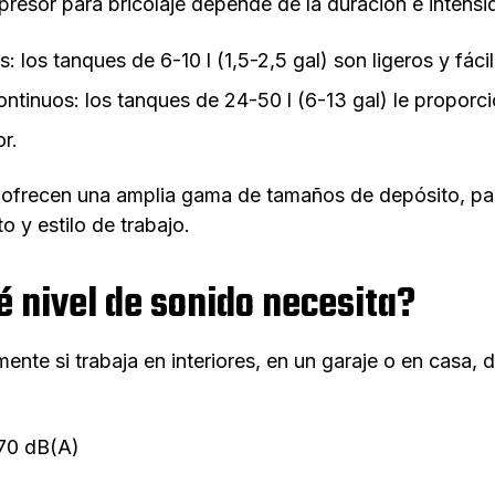
esor para bricolaje depende de la duración e intensi
s: los tanques de 6-10 l (1,5-2,5 gal) son ligeros y fác
ntinuos: los tanques de 24-50 l (6-13 gal) le proporci
r.
frecen una amplia gama de tamaños de depósito, par
to y estilo de trabajo.
ué nivel de sonido necesita?
mente si trabaja en interiores, en un garaje o en casa,
 70 dB(A)