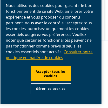
Nous utilisons des cookies pour garantir le bon
n’est possible.
fonctionnement de ce site Web, améliorer votre
expérience et vous proposer du contenu
pertinent. Vous avez le contrôle : acceptez tous
les cookies, autorisez uniquement les cookies
essentiels ou gérez vos préférences Veuillez
noter que certaines fonctionnalités peuvent ne
Ce site Web stocke les cookies sur votre ordinateur. Ces cookies sont
pas fonctionner comme prévu si seuls les
utilisés pour collecter des informations sur la manière dont vous
cookies essentiels sont activés.
Consulter notre
interagissez avec notre site Web et nous permettent de nous souvenir
de vous. Nous utilisons ces informations afin d'améliorer et de
politique en matière de cookies
personnaliser votre expérience de navigation, ainsi que pour
l'analyse et les mesures concernant nos visiteurs sur ce site Web et
sur d'autres supports. Pour en savoir plus sur les cookies que nous
utilisons, consultez notre
politique de confidentialité
dans les
Accepter tous les
mentions légales.
SCFM VS CFM : QUELLE EST LA
cookies
Si vous refusez, vos informations ne seront pas suivies lors de votre
DIFFÉRENCE ?
visite sur ce site. Un seul cookie sera utilisé dans votre navigateur
pour mémoriser votre préférence de ne pas être suivi.
Gérer les cookies
Que signifie réellement CFM ? Comprendre
Accepter
Refuser
la différence entre CFM et SCFM lors de la