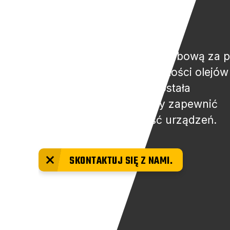
ŚRUBOWYCH
Chroń swoją sprężarkę śrubową za
naszej oferty wysokiej jakości olejów 
smarów. Nasza oferta została
zaprojektowana tak, aby zapewnić
maksymalną wydajność urządzeń.
SKONTAKTUJ SIĘ Z NAMI.