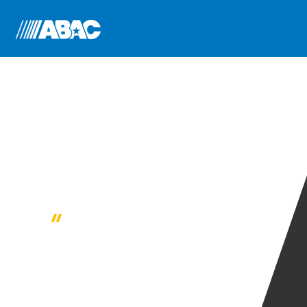
CZĘŚCI SPRĘŻARKI ŚRUBOWEJ
OLEJ I SMAR DO
SPRĘŻAREK