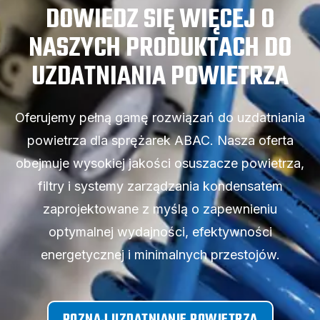
DOWIEDZ SIĘ WIĘCEJ O
NASZYCH PRODUKTACH DO
UZDATNIANIA POWIETRZA
Oferujemy pełną gamę rozwiązań do uzdatniania
powietrza dla sprężarek ABAC. Nasza oferta
obejmuje wysokiej jakości osuszacze powietrza,
filtry i systemy zarządzania kondensatem
zaprojektowane z myślą o zapewnieniu
optymalnej wydajności, efektywności
energetycznej i minimalnych przestojów.
POZNAJ UZDATNIANIE POWIETRZA