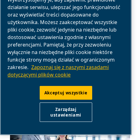
PRODUKTY
działanie serwisu, ulepszać jego funkcjonalność
oraz wyświetlać treści dopasowane do
ASORTYMENT PRODUKTÓW
użytkownika. Możesz zaakceptować wszystkie
pliki cookie, zezwolić jedynie na niezbędne lub
Sprężarki tłokowe, sprężarki śrubowe,
dostosować ustawienia zgodnie z własnymi
narzędzia pneumatyczne, części i wiele
preferencjami. Pamiętaj, że przy zezwoleniu
wyłącznie na niezbędne pliki cookie niektóre
innych. Poznaj ofertę produktów ABAC.
funkcje strony mogą działać w ograniczonym
Znajdź produkty
zakresie.
Zapoznaj się z naszymi zasadami
dotyczącymi plików cookie
Akceptuj wszystkie
Zarządzaj
ustawieniami