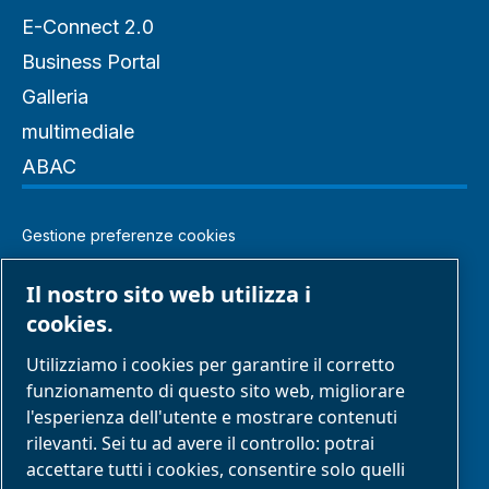
E-Connect 2.0
Business Portal
Galleria
multimediale
ABAC
Gestione preferenze cookies
Note legali e informativa sulla privacy
Il nostro sito web utilizza i
cookies.
Modello di organizzazione gestione e controllo
Utilizziamo i cookies per garantire il corretto
Segnalazione di comportamenti inappropriati
funzionamento di questo sito web, migliorare
l'esperienza dell'utente e mostrare contenuti
rilevanti. Sei tu ad avere il controllo: potrai
Reclami
accettare tutti i cookies, consentire solo quelli