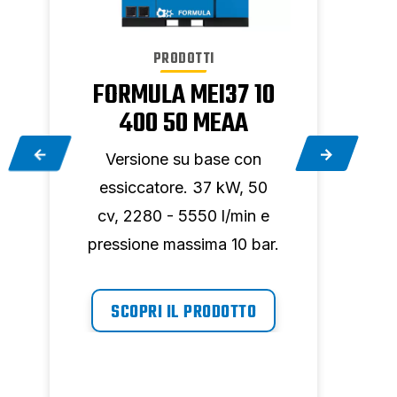
PRODOTTI
FORMULA MEI37 10
FOR
400 50 MEAA
Versione su base con
Vers
essiccatore. 37 kW, 50
cv
cv, 2280 - 5550 l/min e
pre
pressione massima 10 bar.
SCOPRI IL PRODOTTO