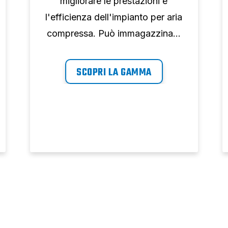
migliorare le prestazioni e
l'efficienza dell'impianto per aria
compressa. Può immagazzinare
aria in eccesso, regolare le
fluttuazioni di pressione, ridurre
SCOPRI LA GAMMA
il consumo energetico,
raffreddare l'aria e rimuovere la
condensa.