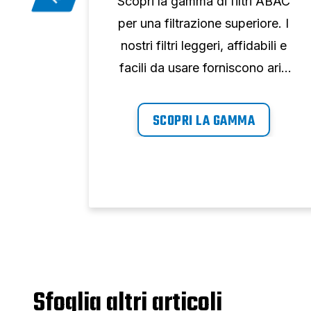
ori a
Scopri la gamma di filtri ABAC
scono
per una filtrazione superiore. I
a e
nostri filtri leggeri, affidabili e
ia
facili da usare forniscono aria
odo
compressa nella sua forma più
ente.
pura. Scopri il meglio della
SCOPRI LA GAMMA
lla
filtrazione dell'aria.
l'aria
di
ressa.
Sfoglia altri articoli