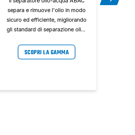
Il separatore olio-acqua ABAC
Scop
separa e rimuove l'olio in modo
refr
sicuro ed efficiente, migliorando
pe
gli standard di separazione olio-
v
acqua. Scopri come evitare
co
l'usura e la corrosione nella rete
econ
SCOPRI LA GAMMA
di distribuzione dell'aria e
Sc
generare meno interruzioni nella
purez
produttività del tuo impianto.
n
gener