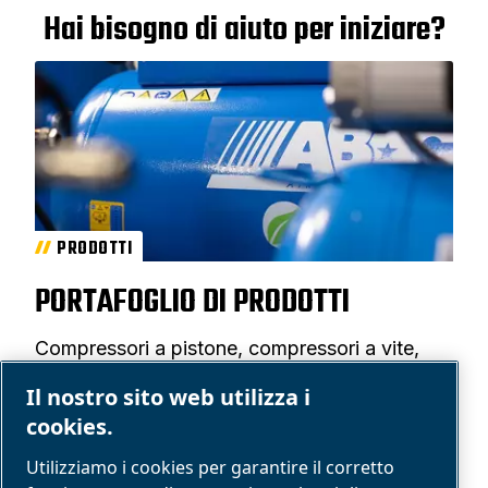
Hai bisogno di aiuto per iniziare?
PRODOTTI
PORTAFOGLIO DI PRODOTTI
Compressori a pistone, compressori a vite,
utensili pneumatici, ricambi e altro ancora.
Il nostro sito web utilizza i
Guarda il portafoglio prodotti ABAC.
cookies.
Trova prodotti
Utilizziamo i cookies per garantire il corretto