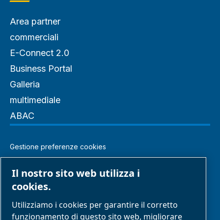
Area partner
commerciali
E-Connect 2.0
Business Portal
Galleria
multimediale
ABAC
Gestione preferenze cookies
Note legali e informativa sulla privacy
Il nostro sito web utilizza i
cookies.
Modello di organizzazione gestione e controllo
Utilizziamo i cookies per garantire il corretto
Segnalazione di comportamenti inappropriati
funzionamento di questo sito web, migliorare