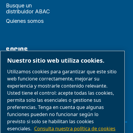
Busque un
distribuidor ABAC
Quienes somos
SOCIOS
Nuestro sitio web utiliza cookies.
Área de
Utilizamos cookies para garantizar que este sitio
web funcione correctamente, mejorar su
distribuidores
experiencia y mostrarle contenido relevante.
E-Connect 2,0
Usted tiene el control: acepte todas las cookies,
Business Portal
permita solo las esenciales o gestione sus
preferencias. Tenga en cuenta que algunas
Galería de fotos
funciones pueden no funcionar según lo
ABAC
previsto si solo se habilitan las cookies
esenciales.
Consulta nuestra política de cookies