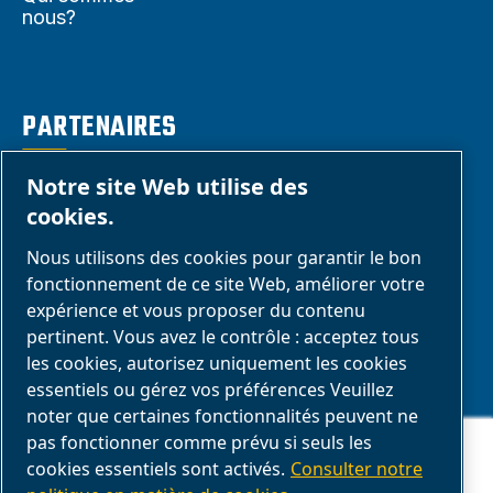
nous?
PARTENAIRES
Notre site Web utilise des
Espace
cookies.
Partenaires
Nous utilisons des cookies pour garantir le bon
commerciaux
fonctionnement de ce site Web, améliorer votre
E-Connect 2,0
expérience et vous proposer du contenu
Business portail
pertinent. Vous avez le contrôle : acceptez tous
les cookies, autorisez uniquement les cookies
Galerie média
essentiels ou gérez vos préférences Veuillez
ABAC
noter que certaines fonctionnalités peuvent ne
Ce site Web stocke les cookies sur votre ordinateur. Ces cookies sont
pas fonctionner comme prévu si seuls les
utilisés pour collecter des informations sur la manière dont vous
cookies essentiels sont activés.
Consulter notre
interagissez avec notre site Web et nous permettent de nous souvenir
Gérer les cookies
de vous. Nous utilisons ces informations afin d'améliorer et de