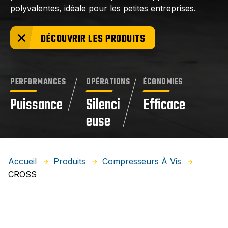
polyvalentes, idéale pour les petites entreprises.
DÉCOUVRIR LES PRODUITS
PERFORMANCES
OPÉRATIONS
ÉCONOMIES
Puissance
Silenci
Efficace
euse
Accueil
Produits
Compresseurs À Vis
CROSS