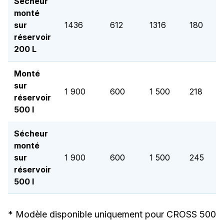
Sécheur
monté
sur
1436
612
1316
180
réservoir
200 L
Monté
sur
1 900
600
1 500
218
réservoir
500 l
Sécheur
monté
sur
1 900
600
1 500
245
réservoir
500 l
* Modèle disponible uniquement pour CROSS 500