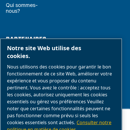
Qui sommes-
nous?
PARTENAIRES
Notre site Web utilise des
cookies.
Espace
Nous utilisons des cookies pour garantir le bon
Partenaires
fonctionnement de ce site Web, améliorer votre
commerciaux
expérience et vous proposer du contenu
E-Connect 2,0
pertinent. Vous avez le contrôle : acceptez tous
les cookies, autorisez uniquement les cookies
Business portail
essentiels ou gérez vos préférences Veuillez
Galerie média
noter que certaines fonctionnalités peuvent ne
ABAC
Ce site Web stocke les cookies sur votre ordinateur. Ces cookies sont
pas fonctionner comme prévu si seuls les
utilisés pour collecter des informations sur la manière dont vous
cookies essentiels sont activés.
Consulter notre
interagissez avec notre site Web et nous permettent de nous souvenir
de vous. Nous utilisons ces informations afin d'améliorer et de
politique en matière de cookies