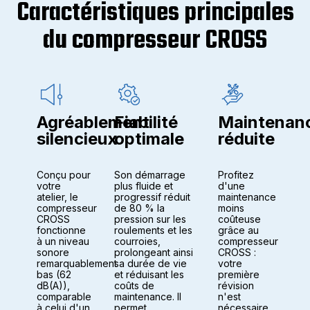
Caractéristiques principales
du compresseur CROSS
Agréablement
Maintenan
Fiabilité
silencieux
réduite
optimale
Conçu pour
Profitez
Son démarrage
votre
d'une
plus fluide et
atelier, le
maintenance
progressif réduit
compresseur
moins
de 80 % la
CROSS
coûteuse
pression sur les
fonctionne
grâce au
roulements et les
à un niveau
compresseur
courroies,
sonore
CROSS :
prolongeant ainsi
remarquablement
votre
sa durée de vie
bas (62
première
et réduisant les
dB(A)),
révision
coûts de
comparable
n'est
maintenance. Il
à celui d'un
nécessaire
permet