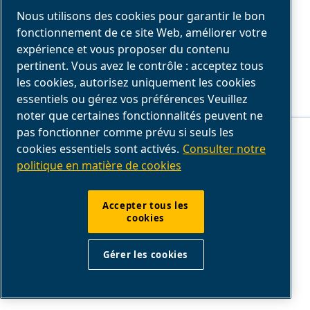
d'entretien.
Nous utilisons des cookies pour garantir le bon
fonctionnement de ce site Web, améliorer votre
Accéder au service
expérience et vous proposer du contenu
pertinent. Vous avez le contrôle : acceptez tous
les cookies, autorisez uniquement les cookies
essentiels ou gérez vos préférences Veuillez
noter que certaines fonctionnalités peuvent ne
Ce site Web stocke les cookies sur votre ordinateur. Ces cookies sont
pas fonctionner comme prévu si seuls les
utilisés pour collecter des informations sur la manière dont vous
cookies essentiels sont activés.
Consulter notre
interagissez avec notre site Web et nous permettent de nous souvenir
de vous. Nous utilisons ces informations afin d'améliorer et de
politique en matière de cookies
personnaliser votre expérience de navigation, ainsi que pour
l'analyse et les mesures concernant nos visiteurs sur ce site Web et
sur d'autres supports. Pour en savoir plus sur les cookies que nous
utilisons, consultez notre
politique de confidentialité
dans les
Accepter tous les
mentions légales.
cookies
Si vous refusez, vos informations ne seront pas suivies lors de votre
visite sur ce site. Un seul cookie sera utilisé dans votre navigateur
SOLUTIONS D'AIR COMPRIME. DE L'AIR.
pour mémoriser votre préférence de ne pas être suivi.
Gérer les cookies
PARTOUT. TOUJOURS.
Accepter
Refuser
Nous sommes les leaders dans les solutions d'air